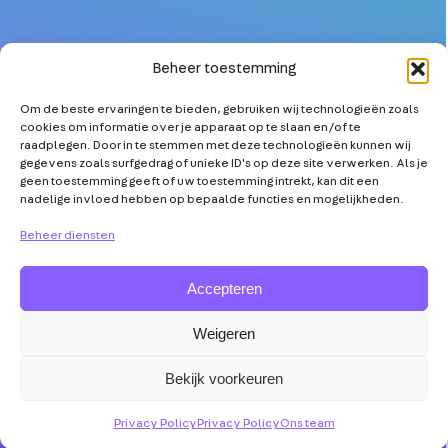
Beheer toestemming
Om de beste ervaringen te bieden, gebruiken wij technologieën zoals
OVER
MEER TECHNICI
cookies om informatie over je apparaat op te slaan en/of te
PARTNERS
KETENSAMENWERKING
raadplegen. Door in te stemmen met deze technologieën kunnen wij
gegevens zoals surfgedrag of unieke ID's op deze site verwerken. Als je
NIEUWS
TECHNOLOGISCHE
geen toestemming geeft of uw toestemming intrekt, kan dit een
INNOVATIE
nadelige invloed hebben op bepaalde functies en mogelijkheden.
AGENDA
TOOLS & TIPS
VRAAG & ANTWOORD
Beheer diensten
Accepteren
Weigeren
Abonneer op
Mensen
Disclaimer
Privacy
YouTube
Maken
Policy
Bekijk voorkeuren
de
Transitie
Privacy Policy
Privacy Policy
Ons team
©