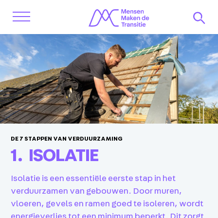
DE 7 STAPPEN VAN VERDUURZAMING
1.
ISOLATIE
Isolatie is een essentiële eerste stap in het
verduurzamen van gebouwen. Door muren,
vloeren, gevels en ramen goed te isoleren, wordt
energieverlies tot een minimum beperkt. Dit zorgt