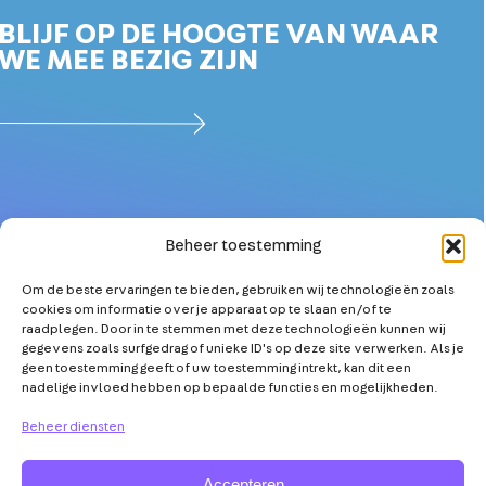
BLIJF OP DE HOOGTE VAN WAAR
WE MEE BEZIG ZIJN
Beheer toestemming
Om de beste ervaringen te bieden, gebruiken wij technologieën zoals
OVER
MEER TECHNICI
cookies om informatie over je apparaat op te slaan en/of te
PARTNERS
KETENSAMENWERKING
raadplegen. Door in te stemmen met deze technologieën kunnen wij
gegevens zoals surfgedrag of unieke ID's op deze site verwerken. Als je
NIEUWS
TECHNOLOGISCHE
geen toestemming geeft of uw toestemming intrekt, kan dit een
INNOVATIE
nadelige invloed hebben op bepaalde functies en mogelijkheden.
AGENDA
TOOLS & TIPS
VRAAG & ANTWOORD
Beheer diensten
Accepteren