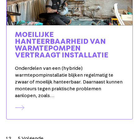
MOEILIJKE
HANTEERBAARHEID VAN
WARMTEPOMPEN
VERTRAAGT INSTALLATIE
Onderdelen van een (hybride)
warmtepompinstallatie blijken regelmatig te
zwaar of moeilijk hanteerbaar. Daarnaast kunnen
monteurs tegen praktische problemen
aanlopen, zoals…
Berichten
1
2
…
5
Volgende