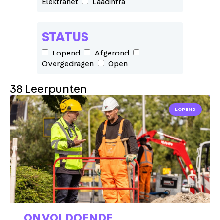
Elektranet
Laadinfra
STATUS
Lopend
Afgerond
Overgedragen
Open
38 Leerpunten
LOPEND
ONVOLDOENDE