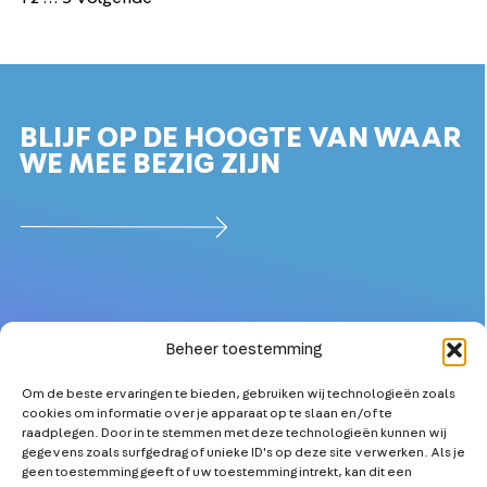
paginering
BLIJF OP DE HOOGTE VAN WAAR
WE MEE BEZIG ZIJN
Beheer toestemming
Om de beste ervaringen te bieden, gebruiken wij technologieën zoals
OVER
MEER TECHNICI
cookies om informatie over je apparaat op te slaan en/of te
PARTNERS
KETENSAMENWERKING
raadplegen. Door in te stemmen met deze technologieën kunnen wij
gegevens zoals surfgedrag of unieke ID's op deze site verwerken. Als je
NIEUWS
TECHNOLOGISCHE
geen toestemming geeft of uw toestemming intrekt, kan dit een
INNOVATIE