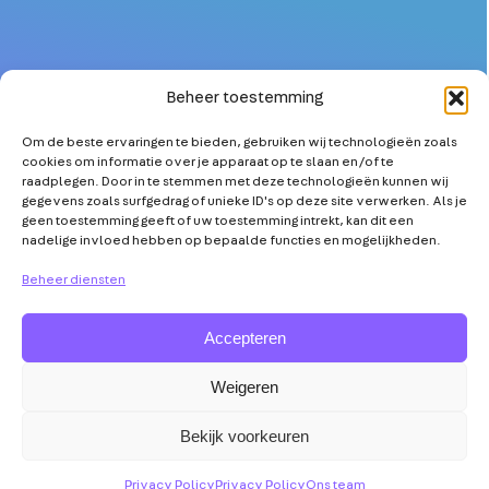
Beheer toestemming
Om de beste ervaringen te bieden, gebruiken wij technologieën zoals
OVER
MEER TECHNICI
cookies om informatie over je apparaat op te slaan en/of te
PARTNERS
KETENSAMENWERKING
raadplegen. Door in te stemmen met deze technologieën kunnen wij
gegevens zoals surfgedrag of unieke ID's op deze site verwerken. Als je
NIEUWS
TECHNOLOGISCHE
geen toestemming geeft of uw toestemming intrekt, kan dit een
INNOVATIE
nadelige invloed hebben op bepaalde functies en mogelijkheden.
AGENDA
TOOLS & TIPS
VRAAG & ANTWOORD
Beheer diensten
Accepteren
Weigeren
Abonneer op
Mensen
Disclaimer
Privacy
YouTube
Maken
Policy
Bekijk voorkeuren
de
Transitie
Privacy Policy
Privacy Policy
Ons team