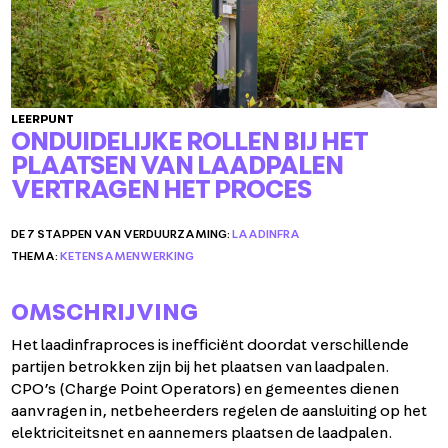
LEERPUNT
ONDUIDELIJKE ROLLEN BIJ HET
PLAATSEN VAN LAADPALEN
VERTRAGEN HET PROCES
DE 7 STAPPEN VAN VERDUURZAMING:
LAADINFRA
THEMA:
KETENSAMENWERKING
OMSCHRIJVING
Het laadinfraproces is inefficiënt doordat verschillende
partijen betrokken zijn bij het plaatsen van laadpalen.
CPO’s (Charge Point Operators) en gemeentes dienen
aanvragen in, netbeheerders regelen de aansluiting op het
elektriciteitsnet en aannemers plaatsen de laadpalen.