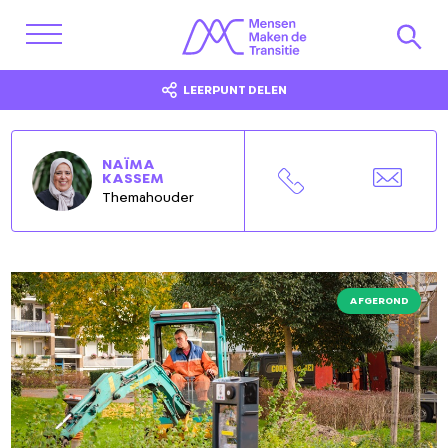
LEERPUNT DELEN
NAÏMA
KASSEM
Themahouder
AFGEROND