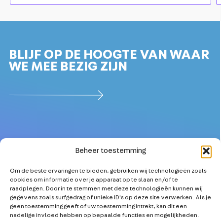
BLIJF OP DE HOOGTE VAN WAAR
WE MEE BEZIG ZIJN
Beheer toestemming
Om de beste ervaringen te bieden, gebruiken wij technologieën zoals
OVER
MEER TECHNICI
cookies om informatie over je apparaat op te slaan en/of te
PARTNERS
KETENSAMENWERKING
raadplegen. Door in te stemmen met deze technologieën kunnen wij
gegevens zoals surfgedrag of unieke ID's op deze site verwerken. Als je
NIEUWS
TECHNOLOGISCHE
geen toestemming geeft of uw toestemming intrekt, kan dit een
INNOVATIE
nadelige invloed hebben op bepaalde functies en mogelijkheden.
AGENDA