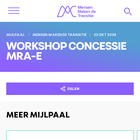
MIJLPAAL
MENSEN MAKEN DE TRANSITIE
22 OKT 2024
WORKSHOP CONCESSIE
MRA-E
DELEN
MEER MIJLPAAL