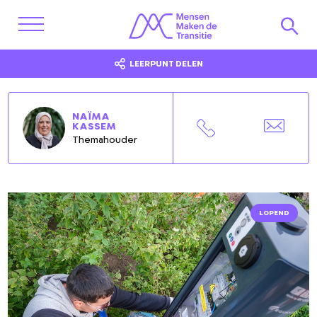
LEERPUNT DELEN
NAÏMA
KASSEM
Themahouder
LOPEND