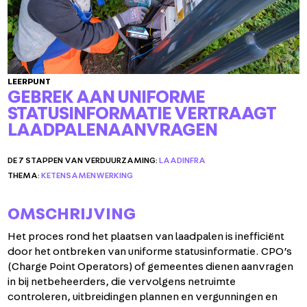
LEERPUNT
GEBREK AAN UNIFORME
STATUSINFORMATIE VERTRAAGT
LAADPALENAANVRAGEN
DE 7 STAPPEN VAN VERDUURZAMING:
LAADINFRA
THEMA:
KETENSAMENWERKING
OMSCHRIJVING
Het proces rond het plaatsen van laadpalen is inefficiënt
door het ontbreken van uniforme statusinformatie. CPO’s
(Charge Point Operators) of gemeentes dienen aanvragen
in bij netbeheerders, die vervolgens netruimte
controleren, uitbreidingen plannen en vergunningen en