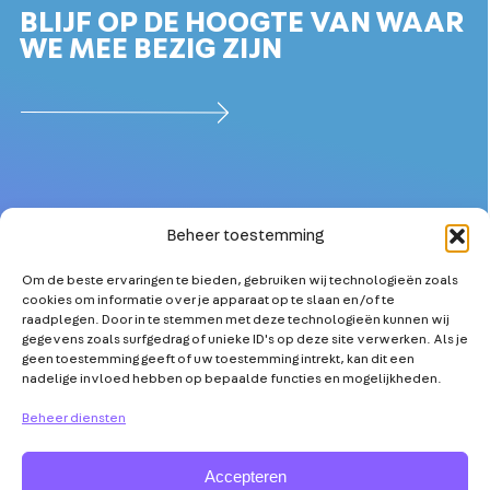
BLIJF OP DE HOOGTE VAN WAAR
WE MEE BEZIG ZIJN
Beheer toestemming
Om de beste ervaringen te bieden, gebruiken wij technologieën zoals
OVER
MEER TECHNICI
cookies om informatie over je apparaat op te slaan en/of te
PARTNERS
KETENSAMENWERKING
raadplegen. Door in te stemmen met deze technologieën kunnen wij
gegevens zoals surfgedrag of unieke ID's op deze site verwerken. Als je
NIEUWS
TECHNOLOGISCHE
geen toestemming geeft of uw toestemming intrekt, kan dit een
INNOVATIE
nadelige invloed hebben op bepaalde functies en mogelijkheden.
AGENDA
TOOLS & TIPS
VRAAG & ANTWOORD
Beheer diensten
Accepteren