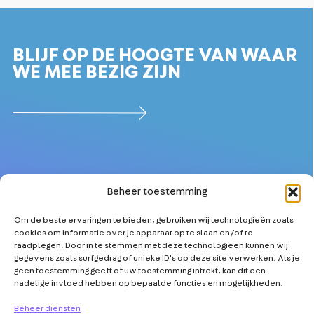
BLIJF OP DE HOOGTE VAN WAAR
WE MEE BEZIG ZIJN
Beheer toestemming
Om de beste ervaringen te bieden, gebruiken wij technologieën zoals
OVER
MEER TECHNICI
cookies om informatie over je apparaat op te slaan en/of te
PARTNERS
KETENSAMENWERKING
raadplegen. Door in te stemmen met deze technologieën kunnen wij
gegevens zoals surfgedrag of unieke ID's op deze site verwerken. Als je
NIEUWS
TECHNOLOGISCHE
geen toestemming geeft of uw toestemming intrekt, kan dit een
INNOVATIE
nadelige invloed hebben op bepaalde functies en mogelijkheden.
AGENDA
TOOLS & TIPS
VRAAG & ANTWOORD
Beheer diensten