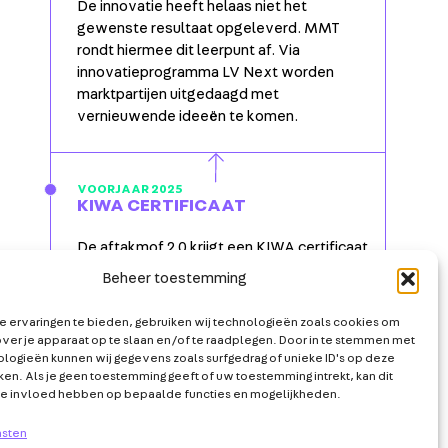
De innovatie heeft helaas niet het
gewenste resultaat opgeleverd. MMT
rondt hiermee dit leerpunt af. Via
innovatieprogramma LV Next worden
marktpartijen uitgedaagd met
vernieuwende ideeën te komen.
VOORJAAR 2025
KIWA CERTIFICAAT
De aftakmof 2.0 krijgt een KIWA certificaat.
Beheer toestemming
7 AUG 2026
 ervaringen te bieden, gebruiken wij technologieën zoals cookies om
BLIJF OP DE HOOGTE VAN
VERSIE 2.0 AFTAKMOF
over je apparaat op te slaan en/of te raadplegen. Door in te stemmen met
logieën kunnen wij gegevens zoals surfgedrag of unieke ID's op deze
WAAR WE MEE BEZIG ZIJN
ken. Als je geen toestemming geeft of uw toestemming intrekt, kan dit
Versie 2.0 van de aftakmof blijkt sneller,
ge invloed hebben op bepaalde functies en mogelijkheden.
ondanks dat 'ie minder innovatief is.
nsten