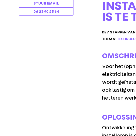
INST
STUUR EMAIL
06 23 90 25 64
IS TE
DE 7 STAPPEN VA
THEMA:
TECHNOLOG
OMSCHRI
Voor het (opn
elektriciteit
wordt geïnstal
ook lastig om 
het leren wer
OV
PA
OPLOSSI
NIE
Ontwikkeling 
AG
installeren i