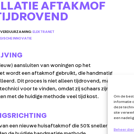
ALLATIE AFTAKMOF
 TIJDROVEND
N VERDUURZAMING:
ELEKTRANET
ISCHE INNOVATIE
JVING
ieuw) aansluiten van woningen op het
snet wordt een aftakmof gebruikt, die handmatig
leerd. Dit proces is niet alleen tijdrovend, maar
technici voor te vinden, omdat zij schaars zijn en
ken met de huidige methode veel tijd kost.
Om de beste
ER
MEER TECHNICI
informatie 
deze techno
RTNERS
KETENSAMENWERKING
site verwer
NGSRICHTING
UWS
TECHNOLOGISCHE
een nadeli
INNOVATIE
van een nieuwe huisaftakmof die 50% sneller te
ENDA
Beheer die
TOOLS & TIPS
s dan de huidige handmatige methode.