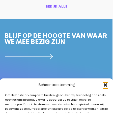
BEKIJK ALLE
BLIJF OP DE HOOGTE VAN WAAR
WE MEE BEZIG ZIJN
Beheer toestemming
Om de beste ervaringen te bieden, gebruiken wij technologieën zoals
OVER
MEER TECHNICI
cookies om informatie over je apparaat op te slaan en/of te
PARTNERS
KETENSAMENWERKING
raadplegen. Door in te stemmen met deze technologieën kunnen wij
gegevens zoals surfgedrag of unieke ID's op deze site verwerken. Als je
NIEUWS
TECHNOLOGISCHE