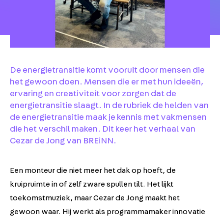
De energietransitie komt vooruit door mensen die
het gewoon doen. Mensen die er met hun ideeën,
ervaring en creativiteit voor zorgen dat de
energietransitie slaagt. In de rubriek de helden van
de energietransitie maak je kennis met vakmensen
die het verschil maken. Dit keer het verhaal van
Cezar de Jong van BREiNN.
Een monteur die niet meer het dak op hoeft, de
kruipruimte in of zelf zware spullen tilt. Het lijkt
toekomstmuziek, maar Cezar de Jong maakt het
gewoon waar. Hij werkt als programmamaker innovatie