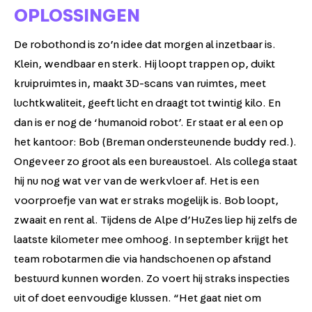
OPLOSSINGEN
De robothond is zo’n idee dat morgen al inzetbaar is.
Klein, wendbaar en sterk. Hij loopt trappen op, duikt
kruipruimtes in, maakt 3D-scans van ruimtes, meet
luchtkwaliteit, geeft licht en draagt tot twintig kilo. En
dan is er nog de ‘humanoid robot’. Er staat er al een op
het kantoor: Bob (Breman ondersteunende buddy red.).
Ongeveer zo groot als een bureaustoel. Als collega staat
hij nu nog wat ver van de werkvloer af. Het is een
voorproefje van wat er straks mogelijk is. Bob loopt,
zwaait en rent al. Tijdens de Alpe d’HuZes liep hij zelfs de
laatste kilometer mee omhoog. In september krijgt het
team robotarmen die via handschoenen op afstand
bestuurd kunnen worden. Zo voert hij straks inspecties
uit of doet eenvoudige klussen. “Het gaat niet om