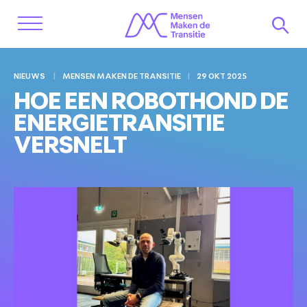
NIEUWS
MENSEN MAKEN DE TRANSITIE
29 OKT 2025
HOE EEN ROBOTHOND DE
ENERGIETRANSITIE
VERSNELT