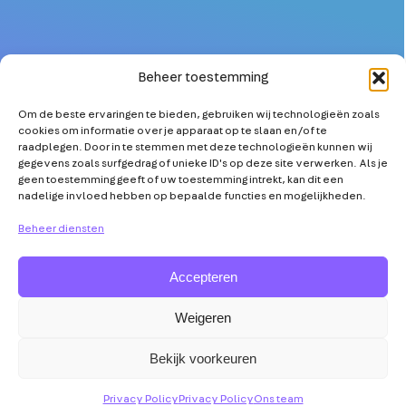
Beheer toestemming
Om de beste ervaringen te bieden, gebruiken wij technologieën zoals
OVER
MEER TECHNICI
cookies om informatie over je apparaat op te slaan en/of te
PARTNERS
KETENSAMENWERKING
raadplegen. Door in te stemmen met deze technologieën kunnen wij
gegevens zoals surfgedrag of unieke ID's op deze site verwerken. Als je
NIEUWS
TECHNOLOGISCHE
geen toestemming geeft of uw toestemming intrekt, kan dit een
INNOVATIE
nadelige invloed hebben op bepaalde functies en mogelijkheden.
AGENDA
TOOLS & TIPS
VRAAG & ANTWOORD
Beheer diensten
Accepteren
Weigeren
Abonneer op
Mensen
Disclaimer
Privacy
YouTube
Maken
Policy
Bekijk voorkeuren
de
Transitie
Privacy Policy
Privacy Policy
Ons team
©