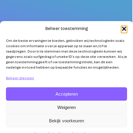
Beheer toestemming
Om de beste ervaringen te bieden, gebruiken wij technologieën zoals
OVER
MEER TECHNICI
cookies om informatie over je apparaat op te slaan en/of te
PARTNERS
KETENSAMENWERKING
raadplegen. Door in te stemmen met deze technologieën kunnen wij
gegevens zoals surfgedrag of unieke ID's op deze site verwerken. Als je
NIEUWS
TECHNOLOGISCHE
geen toestemming geeft of uw toestemming intrekt, kan dit een
INNOVATIE
nadelige invloed hebben op bepaalde functies en mogelijkheden.
AGENDA
TOOLS & TIPS
VRAAG & ANTWOORD
Beheer diensten
Accepteren
Weigeren
Abonneer op
Mensen
Disclaimer
Privacy
YouTube
Maken
Policy
Bekijk voorkeuren
de
Transitie